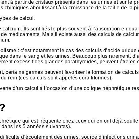
ment à partir de cristaux présents dans les urines et sur le p
s chimiques aboutissant à la croissance de la taille de la pi
types de calcul.
 calcium. Ils sont liés le plus souvent à l’absorption en quan
 de médicaments. Mais il existe aussi des calculs de calciu
cium.
bolisme : c’est notamment le cas des calculs d’acide urique
que dans le sang et les urines. Beaucoup plus rarement, d’
ement excessif des glandes parathyroïdes, peuvent être en 
fet, certains germes peuvent favoriser la formation de calculs
 du rein (ces calculs sont appelés coralliformes).
verte d’un calcul à l’occasion d’une colique néphrétique re
 ?
phrétique qui est fréquente chez ceux qui en ont déjà souffe
 dans les 5 années suivantes).
 difficulté d’écoulement des urines, source d’infections urina