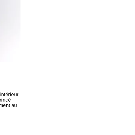
intérieur
oincé
lement au