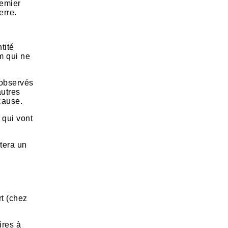
remier
erre.
tité
m qui ne
 observés
autres
cause.
 qui vont
stera un
rt (chez
ires à