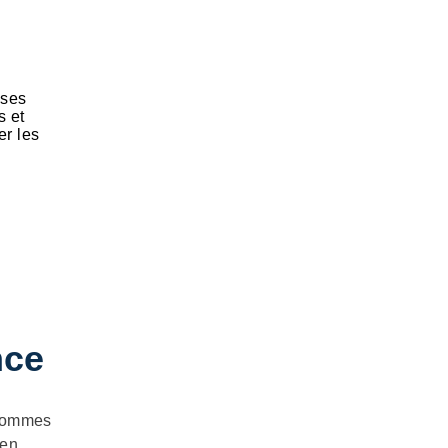
 ses
s et
er les
nce
 sommes
 en