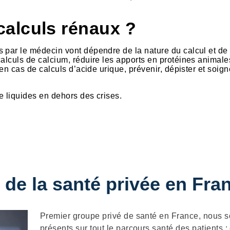
alculs rénaux ?
 par le médecin vont dépendre de la nature du calcul et de
alculs de calcium, réduire les apports en protéines animale
 en cas de calculs d’acide urique, prévenir, dépister et soign
de liquides en dehors des crises.
 de la santé privée en Fra
Description
Premier groupe privé de santé en France, nous
présents sur tout le parcours santé des patients :