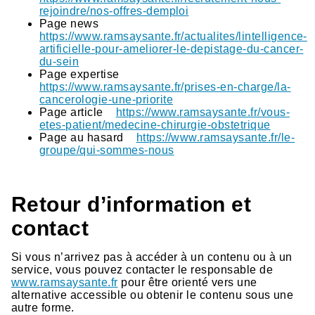
rejoindre/nos-offres-demploi
Page news
https://www.ramsaysante.fr/actualites/lintelligence-
artificielle-pour-ameliorer-le-depistage-du-cancer-
du-sein
Page expertise
https://www.ramsaysante.fr/prises-en-charge/la-
cancerologie-une-priorite
Page article
https://www.ramsaysante.fr/vous-
etes-patient/medecine-chirurgie-obstetrique
Page au hasard
https://www.ramsaysante.fr/le-
groupe/qui-sommes-nous
Retour d’information et
contact
Si vous n’arrivez pas à accéder à un contenu ou à un
service, vous pouvez contacter le responsable de
www.ramsaysante.fr
pour être orienté vers une
alternative accessible ou obtenir le contenu sous une
autre forme.