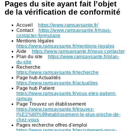
Pages du site ayant fait l’objet
de la vérification de conformité
Accueil
https://www.ramsaysante.fr/
Contact
https://www.ramsaysante.fr/nous-
contacter-formulaire
Mentions légales
https://www.ramsaysante.fr/mentions-legales
Aide
https://www.ramsaysante.fr/nous-contacter
Plan du site
https://www.ramsaysante.fr/plan-
du-site
Recherche
https://www.ramsaysante.fr/recherche
Page hub Actualités
https://www.ramsaysante.fr/actualites
Page hub Patient
https://www.ramsaysante.fr/vous-etes-patient-
ramsay
Page Trouvez un établissement
https://www.ramsaysante.fr/trouvez-
l%E2%80%99etablissement-le-plus-proche-de-
chez-vous
Pages recherche offres d'emploi
https://www.ramsaysante.fr/recrutement-nous-