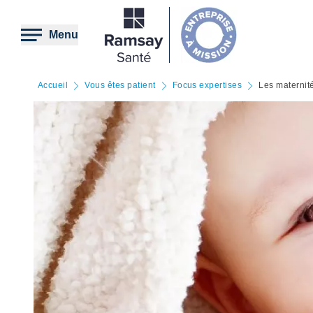
Aller
au
contenu
Menu
principal
Accueil
Vous êtes patient
Focus expertises
Les maternit