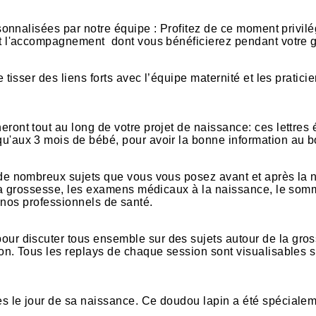
rsonnalisées par notre équipe : Profitez de ce moment privil
 et l'accompagnement dont vous bénéficierez pendant votre 
e tisser des liens forts avec l’équipe maternité et les pratic
ront tout au long de votre projet de naissance: ces lettres 
qu'aux 3 mois de bébé, pour avoir la bonne information au 
 de nombreux sujets que vous vous posez avant et après la 
la grossesse, les examens médicaux à la naissance, le sommei
 nos professionnels de santé.
our discuter tous ensemble sur des sujets autour de la gro
on. Tous les replays de chaque session sont visualisables su
dès le jour de sa naissance. Ce doudou lapin a été spéciale