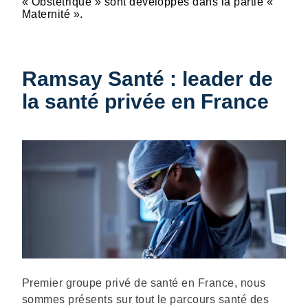
« Obstétrique » sont développés dans la partie «
Maternité ».
Ramsay Santé : leader de
la santé privée en France
Description
Premier groupe privé de santé en France, nous
sommes présents sur tout le parcours santé des