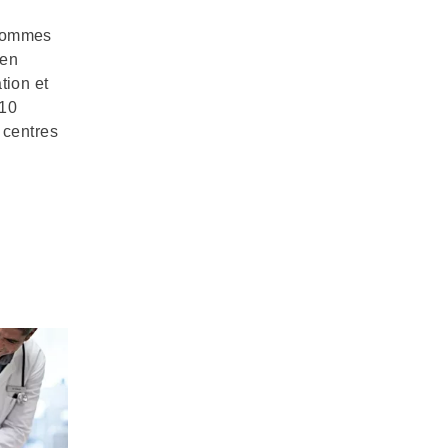
 sommes
 en
tion et
 10
 centres