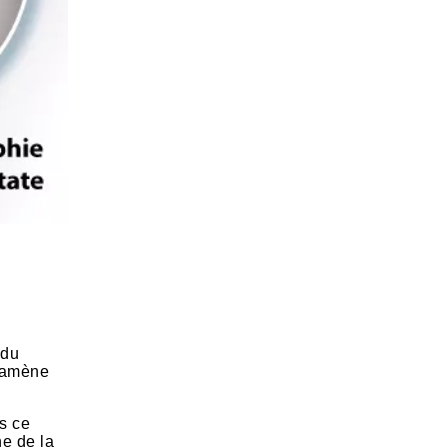
 du
i amène
is ce
ne de la