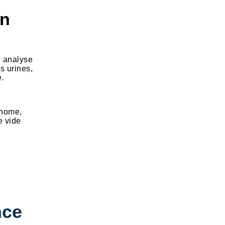
on
ne analyse
s urines,
é.
énome,
e vide
nce