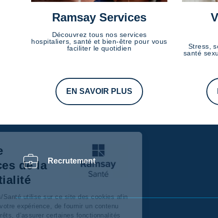
Ramsay Services
V
Découvrez tous nos services
hospitaliers, santé et bien-être pour vous
Stress, s
faciliter le quotidien
santé sexu
EN SAVOIR PLUS
Centre de
Recrutement
préférences de la
confidentialité
Ramsay Services/Santé utilise sur ce site des cookies afin
de personnaliser votre expérience, de fournir un contenu
adapté à vos intérêts, d’assurer certaines fonctionnalités