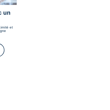
c un
imité et
igne