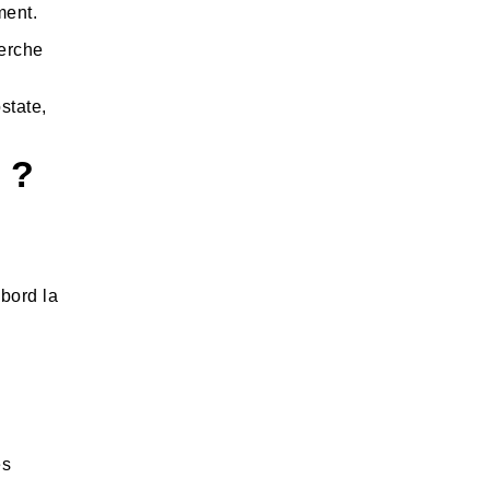
ment.
herche
state,
 ?
abord la
es