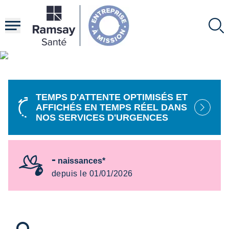
4
Aller
au
délai moyen d'obtention d'un
contenu
RDV pour une IRM dans nos
principal
centres
Contenu
HTML
La santé compte bien plus
que les chiffres ...
Mais certains chiffres comptent aussi
TEMPS D'ATTENTE OPTIMISÉS ET
AFFICHÉS EN TEMPS RÉEL DANS
En savoir plus
NOS SERVICES D'URGENCES
-
naissances*
depuis le 01/01/2026