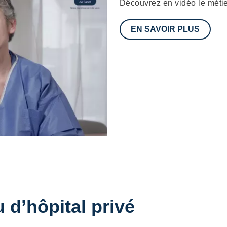
Description
Découvrez en vidéo le métie
EN SAVOIR PLUS
 d’hôpital privé