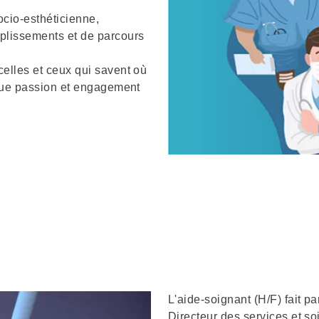
ocio-esthéticienne,
plissements et de parcours
elles et ceux qui savent où
 que passion et engagement
Description
L'aide-soignant (H/F) fait par
Directeur des services et soi