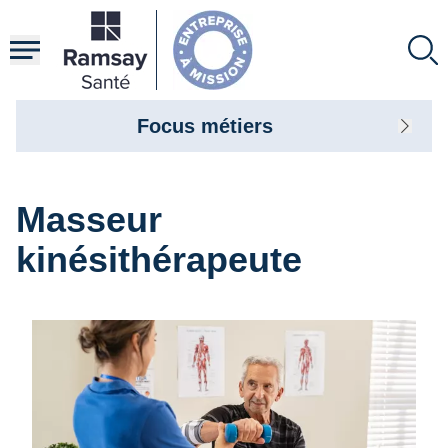
Aller
au
contenu
principal
Focus métiers
Masseur
kinésithérapeute