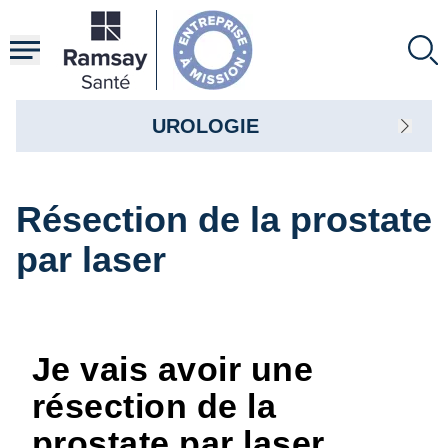
Aller
au
contenu
principal
UROLOGIE
Résection de la prostate
par laser
Je vais avoir une
résection de la
prostate par laser