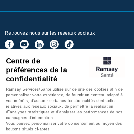
Retrouvez nous sur les réseaux sociaux
Centre de
Inscrivez-vous à la newsletter
préférences de la
confidentialité
Ramsay Services/Santé utilise sur ce site des cookies afin de
personnaliser votre expérience, de fournir un contenu adapté à
vos intérêts, d’assurer certaines fonctionnalités dont celles
relatives aux réseaux sociaux, de permettre la réalisation
d’'analyses statistiques et d’analyser les performances de nos
campagnes d’information.
Groupe Ramsay Santé
Mentions légales
Vous pouvez personnaliser votre consentement au moyen des
boutons situés ci-après
Gestion des cookies
Données personnelles