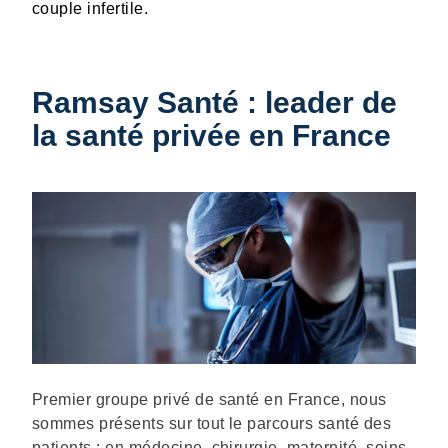
couple infertile.
Ramsay Santé : leader de
la santé privée en France
Description
Premier groupe privé de santé en France, nous
sommes présents sur tout le parcours santé des
patients : en médecine, chirurgie, maternité, soins