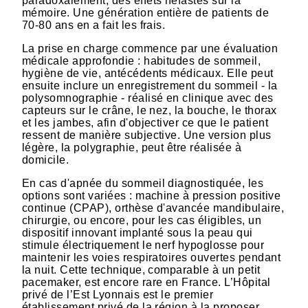
paradoxalement, des effets néfastes sur la
mémoire. Une génération entière de patients de
70-80 ans en a fait les frais.
La prise en charge commence par une évaluation
médicale approfondie : habitudes de sommeil,
hygiène de vie, antécédents médicaux. Elle peut
ensuite inclure un enregistrement du sommeil - la
polysomnographie - réalisé en clinique avec des
capteurs sur le crâne, le nez, la bouche, le thorax
et les jambes, afin d'objectiver ce que le patient
ressent de manière subjective. Une version plus
légère, la polygraphie, peut être réalisée à
domicile.
En cas d'apnée du sommeil diagnostiquée, les
options sont variées : machine à pression positive
continue (CPAP), orthèse d'avancée mandibulaire,
chirurgie, ou encore, pour les cas éligibles, un
dispositif innovant implanté sous la peau qui
stimule électriquement le nerf hypoglosse pour
maintenir les voies respiratoires ouvertes pendant
la nuit. Cette technique, comparable à un petit
pacemaker, est encore rare en France. L’Hôpital
privé de l’Est Lyonnais est le premier
établissement privé de la région à la proposer.