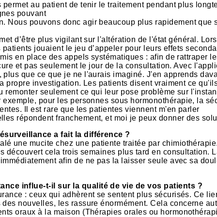
 permet au patient de tenir le traitement pendant plus long
ignes pouvant
ion. Nous pouvons donc agir beaucoup plus rapidement que 
t d’être plus vigilant sur l'altération de l'état général. Lor
s patients jouaient le jeu d’appeler pour leurs effets seconda
 mis en place des appels systématiques : afin de rattraper l
cure et pas seulement le jour de la consultation. Avec l'appli
, plus que ce que je ne l'aurais imaginé. J'en apprends dav
 propre investigation. Les patients disent vraiment ce qu'il
 ou remonter seulement ce qui leur pose problème sur l'instan
Par exemple, pour les personnes sous hormonothérapie, la s
ntes. Il est rare que les patientes viennent m'en parler
lles répondent franchement, et moi je peux donner des solu
surveillance a fait la différence ?
lé une mucite chez une patiente traitée par chimiothérapi
is découvert cela trois semaines plus tard en consultation. 
e immédiatement afin de ne pas la laisser seule avec sa dou
e influe-t-il sur la qualité de vie de vos patients ?
rance : ceux qui adhèrent se sentent plus sécurisés. Ce lie
s des nouvelles, les rassure énormément. Cela concerne aut
ments oraux à la maison (Thérapies orales ou hormonothérapi