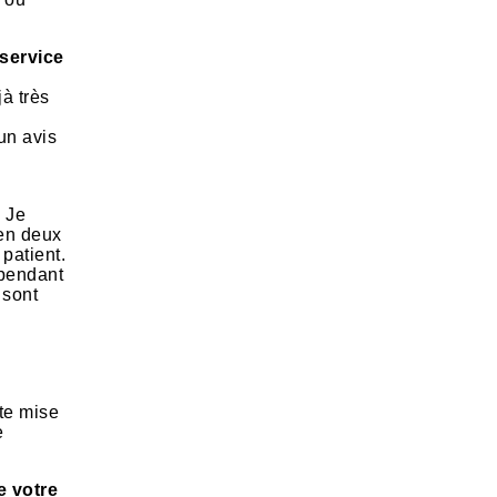
 service
jà très
’un avis
. Je
 en deux
 patient.
 pendant
 sont
tte mise
e
e votre