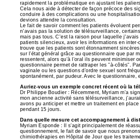
rapidement la problématique en ajustant les paliers
Cela nous aide à détecter de façon précoce des s
conduire à des complications ou une hospitalisat
devions attendre la consultation.
Le fait de savoir comment les patients évoluent perme
n’avais pas la solution de télésurveillance, certain
mais pas tous. C’est la raison pour laquelle j’avais
patients silencieux, avoir les informations en inter-
trouve que les patients sont étonnamment sincères
sur l'état général grâce au questionnaire que par ma
ressentent, alors qu'à l'oral ils peuvent minimiser
questionnaire permet de rattraper les "à-côtés". 
vaginale ou les questions d'ordre sexuel sont fréque
spontanément, par pudeur. Avec le questionnaire, e
Auriez-vous un exemple concret récent où la télé
Dr Philippe Boudier : Récemment, Myriam m'a signa
mon ancienne activité sans télésurveillance, j'aura
avons pu anticiper et mettre un traitement en plac
pendant 15 jours.
Dans quelle mesure cet accompagnement à distanc
Myriam Esponde : Il s'agit principalement de réassu
questionnement, le fait de savoir que nous prenon
chimiothérapies en Hôpital de Jour que les traite