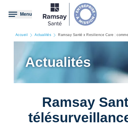
Aller
au
contenu
Menu
principal
Accueil
Actualités
Ramsay Santé x Resilience Care : comment
Actualités
Ramsay Santé
télésurveillanc