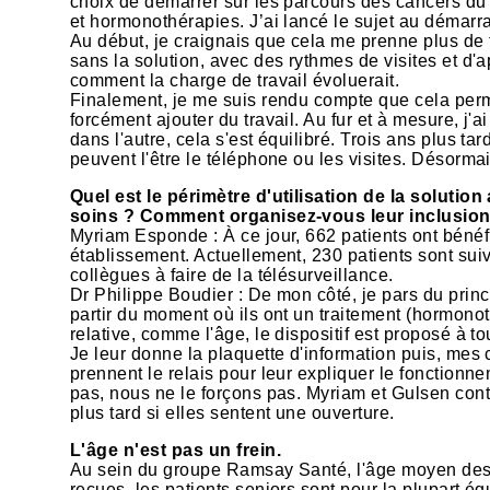
choix de démarrer sur les parcours des cancers du 
et hormonothérapies. J’ai lancé le sujet au démarrag
Au début, je craignais que cela me prenne plus de t
sans la solution, avec des rythmes de visites et d'a
comment la charge de travail évoluerait.
Finalement, je me suis rendu compte que cela perme
forcément ajouter du travail. Au fur et à mesure, j
dans l'autre, cela s'est équilibré. Trois ans plus ta
peuvent l'être le téléphone ou les visites. Désormais,
Quel est le périmètre d'utilisation de la soluti
soins ? Comment organisez-vous leur inclusion
Myriam Esponde : À ce jour, 662 patients ont bénéf
établissement. Actuellement, 230 patients sont su
collègues à faire de la télésurveillance.
Dr Philippe Boudier : De mon côté, je pars du princi
partir du moment où ils ont un traitement (hormonot
relative, comme l'âge, le dispositif est proposé à t
Je leur donne la plaquette d'information puis, mes
prennent le relais pour leur expliquer le fonctionne
pas, nous ne le forçons pas. Myriam et Gulsen con
plus tard si elles sentent une ouverture.
L'âge n'est pas un frein.
Au sein du groupe Ramsay Santé, l'âge moyen des p
reçues, les patients seniors sont pour la plupart éq