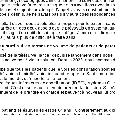
sein et gynécologiques afin d'améliorer le suivi des chimio
e, et cela va faire trois ans que nous travaillons avec la so
emps et s’ajoute aux temps d'appel. J'avais construit mon t
ppels définis. Je ne savais pas s'il y aurait des redondances
ttait d'avoir des appels plus à propos pour le patient, san
'ai arrêté un des deux appels que je prévoyais en systématiqu
rd, il s'agit d'un outil de soin qui s’intègre à mon quotidien 
 j'aurais plus de difficulté à faire sans.
on aujourd'hui, en termes de volume de patients et de par
 ?
icié de la télésurveillance* depuis le lancement dans notre
ivis activement* via la solution. Depuis 2023, nous sommes 
pe que tous les patients que je vois en consultation sont él
hérapie, chimiothérapie, immunothérapie...). Sauf contre-in
out le monde, qu’importe le traitement.
 collègues infirmières de coordination (IDEC), Myriam et Gu
ment. C’est ensuite au patient de prendre la décision. S’il n
tinuent de le prendre en charge et peuvent à nouveau lui pr
atients télésurveillés est de 64 ans*. Contrairement aux i
uipés de smartphones et s'approprient très bien l'outil, seul