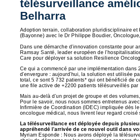
télésurveillance amélio
Belharra
Adoption terrain, collaboration pluridisciplinaire e
(Bayonne) avec le Dr Philippe Boudier, Oncologue,
Dans une démarche d'innovation constante pour amél
Ramsay Santé, leader européen de l'hospitalisatio
Care pour déployer sa solution Resilience Oncolog
Ce qui a commencé par une implémentation dans 2 
d'envergure : aujourd'hui, la solution est utilisée
total, ce sont 5 732 patients* qui ont bénéficié de
une file active de +2200 patients télésurveillés p
Mais au-delà d'un projet de groupe et des volumes, 
Pour le savoir, nous nous sommes entretenus avec
Infirmière de Coordination (IDEC) impliquée dès le 
oncologue médical, nous livrent leur regard croisé s
La télésurveillance est déployée depuis plusie
appréhendé l'arrivée de ce nouvel outil dans vo
Myriam Esponde : Nous avons déployé la télésurveil