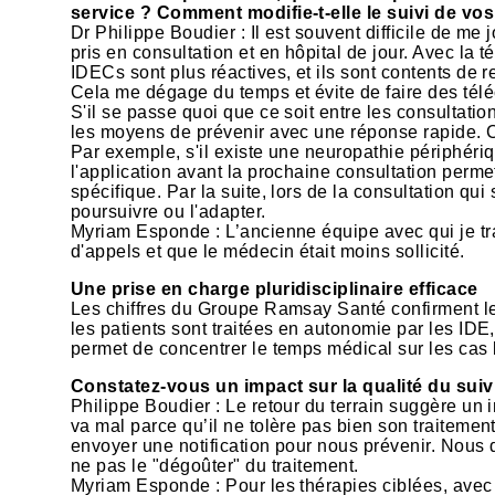
service ? Comment modifie-t-elle le suivi de vos
Dr Philippe Boudier : Il est souvent difficile de m
pris en consultation et en hôpital de jour. Avec la t
IDECs sont plus réactives, et ils sont contents de 
Cela me dégage du temps et évite de faire des téléc
S'il se passe quoi que ce soit entre les consultati
les moyens de prévenir avec une réponse rapide. Ce
Par exemple, s'il existe une neuropathie périphérique
l'application avant la prochaine consultation perme
spécifique. Par la suite, lors de la consultation qui
poursuivre ou l'adapter.
Myriam Esponde : L’ancienne équipe avec qui je tra
d'appels et que le médecin était moins sollicité.
Une prise en charge pluridisciplinaire efficace
Les chiffres du Groupe Ramsay Santé confirment le
les patients sont traitées en autonomie par les IDE
permet de concentrer le temps médical sur les cas
Constatez-vous un impact sur la qualité du suivi
Philippe Boudier : Le retour du terrain suggère un 
va mal parce qu’il ne tolère pas bien son traitement
envoyer une notification pour nous prévenir. Nous 
ne pas le "dégoûter" du traitement.
Myriam Esponde : Pour les thérapies ciblées, avec l