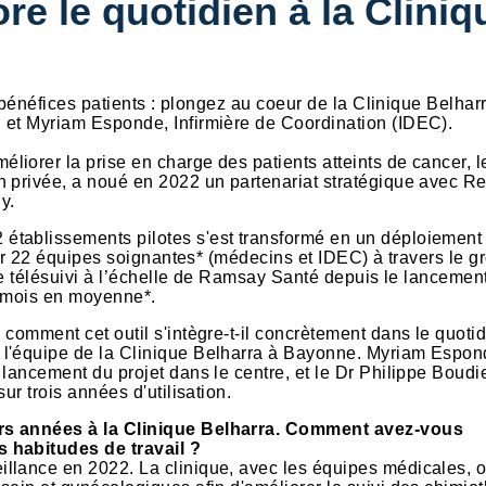
re le quotidien à la Cliniq
t bénéfices patients : plongez au coeur de la Clinique Belhar
 et Myriam Esponde, Infirmière de Coordination (IDEC).
iorer la prise en charge des patients atteints de cancer, 
n privée, a noué en 2022 un partenariat stratégique avec Re
y.
établissements pilotes s'est transformé en un déploiement
 par 22 équipes soignantes* (médecins et IDEC) à travers le g
 ce télésuivi à l’échelle de Ramsay Santé depuis le lancemen
ar mois en moyenne*.
comment cet outil s'intègre-t-il concrètement dans le quoti
 l'équipe de la Clinique Belharra à Bayonne. Myriam Espon
lancement du projet dans le centre, et le Dr Philippe Boudie
ur trois années d'utilisation.
urs années à la Clinique Belharra. Comment avez-vous
s habitudes de travail ?
lance en 2022. La clinique, avec les équipes médicales, ont