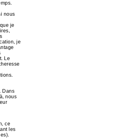
temps.
si nous
sque je
ires,
es
cation, je
antage
s
t. Le
écheresse
tions.
e. Dans
Là, nous
leur
n, ce
ant les
es).