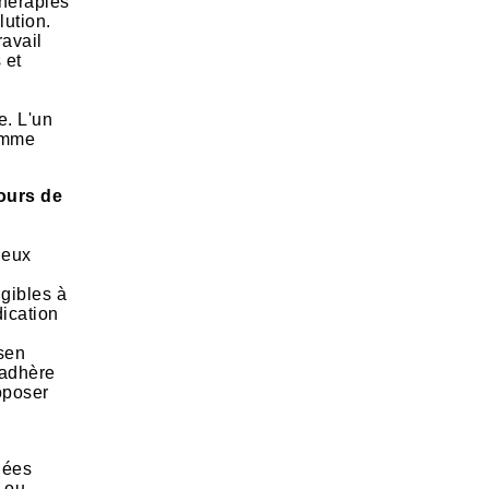
thérapies
lution.
ravail
 et
s
e. L'un
comme
cours de
deux
igibles à
dication
lsen
’adhère
oposer
dées
s ou