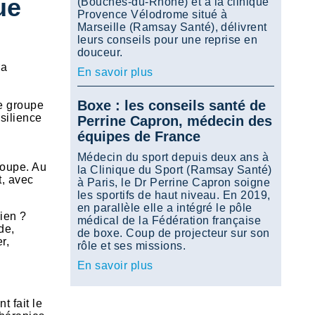
ue
(Bouches-du-Rhône) et à la clinique
Provence Vélodrome situé à
Marseille (Ramsay Santé), délivrent
leurs conseils pour une reprise en
douceur.
ra
En savoir plus
Boxe : les conseils santé de
le groupe
silience
Perrine Capron, médecin des
équipes de France
Médecin du sport depuis deux ans à
roupe. Au
la Clinique du Sport (Ramsay Santé)
t, avec
à Paris, le Dr Perrine Capron soigne
les sportifs de haut niveau. En 2019,
en parallèle elle a intégré le pôle
dien ?
médical de la Fédération française
de,
de boxe. Coup de projecteur sur son
r,
rôle et ses missions.
En savoir plus
 fait le