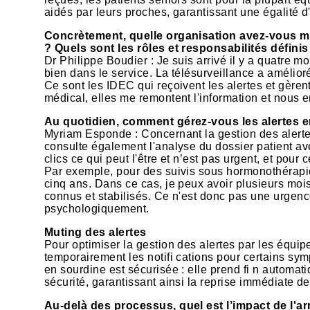
aidés par leurs proches, garantissant une égalité d
Concrètement, quelle organisation avez-vous mis
? Quels sont les rôles et responsabilités défini
Dr Philippe Boudier : Je suis arrivé il y a quatre mo
bien dans le service. La télésurveillance a amélio
Ce sont les IDEC qui reçoivent les alertes et gèrent
médical, elles me remontent l'information et nous e
Au quotidien, comment gérez-vous les alertes e
Myriam Esponde : Concernant la gestion des alertes
consulte également l'analyse du dossier patient ave
clics ce qui peut l'être et n’est pas urgent, et pour
Par exemple, pour des suivis sous hormonothérapie
cinq ans. Dans ce cas, je peux avoir plusieurs moi
connus et stabilisés. Ce n'est donc pas une urgence.
psychologiquement.
Muting des alertes
Pour optimiser la gestion des alertes par les équ
temporairement les notifi cations pour certains sym
en sourdine est sécurisée : elle prend fi n automat
sécurité, garantissant ainsi la reprise immédiate de
Au-delà des processus, quel est l’impact de l'arr