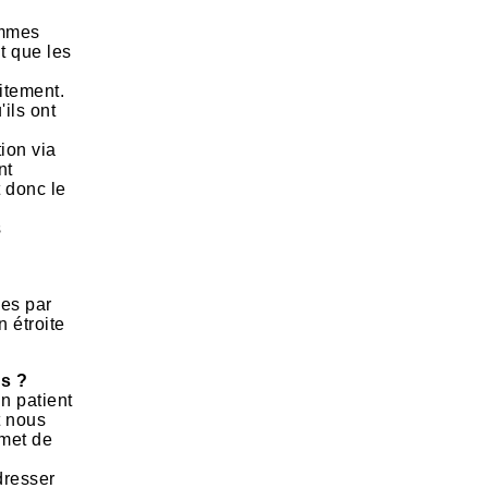
ommes
nt que les
itement.
ils ont
tion via
nt
t donc le
s
ées par
n étroite
ns ?
n patient
t nous
rmet de
dresser