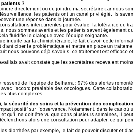
 patients ?
e joindre directement ou de joindre ma secrétaire car nous s
élésurveillance, les patients ont un canal privilégié. Ils save
recevoir une réponse dans la journée.
onsultations intercurrentes pour évaluer la tolérance du tra
ons, nous sommes avertis et les patients savent également qu'
la fluidifie le dialogue avec l'équipe soignante.
 induite par la chimiothérapie, le fait d'avoir cette informa
t d'anticiper la problématique et mettre en place un traiteme
 suit nous pouvons déjà savoir si ce traitement est efficace e
vaillais avait constaté que les secrétaires recevaient moin
 ressenti de l'équipe de Belharra : 97% des alertes remont
, avec l'accord préalable des oncologues. Cette collaboratio
 les plus complexes.
, la sécurité des soins et la prévention des complicatio
impact positif sur l'observance. Notamment, dans le cas où u
 et qu’il ne doit être vu que dans plusieurs semaines, il peu
déclenchons alors une consultation pour adapter, ce qui pe
es diarrhées par exemple, le fait de pouvoir discuter et d'a