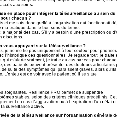
'accès aux soins.
e en place pour intégrer la télésurveillance au sein du
s pour chacun ?
is et me suis donc greffé à l'organisation qui fonctionnait dé
ré ma pratique dans le bon sens du terme.
 la majorité des cas. S'il y a besoin d'une prescription ou d
n discutons.
n vous appuyant sur la télésurveillance ?
, je ne me fie pas uniquement à leur couleur pour prioriser
c l’historique des questionnaires. Je regarde tout, je traite
 ce qui m'alerte vraiment, je traite au cas par cas pour chaque
, des patients peuvent présenter des douleurs articulaires
s de suite des symptômes qui paraissent graves, alors qu'ils
 L'enjeu est de voir avec le patient où il se situe
ipes soignantes, Resilience PRO permet de suspendre
ptômes stables, selon des critères cliniques prédéfi nis. Ce
iquement en cas d’aggravation ou à l’expiration d’un délai d
 la surveillance active.
ivée de la télésurveillance sur l'organisation générale d