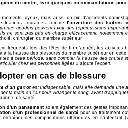
rurgiens du centre, livre quelques recommandations pour
r.
 de moments joyeux, mais aussi un pic d'accidents domesti
 situations courantes comme
l'ouverture des huîtres
ou
parence anodins peuvent avoir des répercussions important
u’ils ne sont pas pris en charge efficacement, notamment 
kholti, chirurgien du membre supérieur.
t fréquents lors des fêtes de fin d’année, les activités h
t à la hausse des blessures du membre supérieur en cette 
entes à cette période, sans compter la hausse des chutes su
articulier chez les personnes âgées
» ajoute l'expert.
dopter en cas de blessure
e d’un garrot
est indispensable, mais elle demande une
ner la main en l'air pour vidanger le sang, avant d'appliquer
sionnel de santé.
tion d'un pansement
soient également des gestes importan
ation d'un professionnel de santé
pour un traitement opt
ntraîner des complications ultérieures en s’infectant (