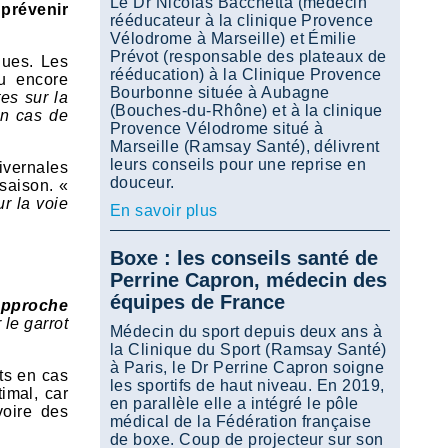
Le Dr Nicolas Bacchetta (médecin
 prévenir
rééducateur à la clinique Provence
Vélodrome à Marseille) et Émilie
Prévot (responsable des plateaux de
ques. Les
rééducation) à la Clinique Provence
 encore
Bourbonne située à Aubagne
es sur la
(Bouches-du-Rhône) et à la clinique
en cas de
Provence Vélodrome situé à
Marseille (Ramsay Santé), délivrent
leurs conseils pour une reprise en
ivernales
douceur.
saison. «
r la voie
En savoir plus
Boxe : les conseils santé de
Perrine Capron, médecin des
équipes de France
approche
 le garrot
Médecin du sport depuis deux ans à
la Clinique du Sport (Ramsay Santé)
à Paris, le Dr Perrine Capron soigne
ts en cas
les sportifs de haut niveau. En 2019,
imal, car
en parallèle elle a intégré le pôle
voire des
médical de la Fédération française
de boxe. Coup de projecteur sur son