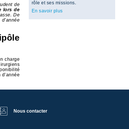
rôle et ses missions.
rudent de
e lors de
En savoir plus
 casse. De
n d’année
ipôle
en charge
irurgiens
ponibilité
in d’année
Nous contacter