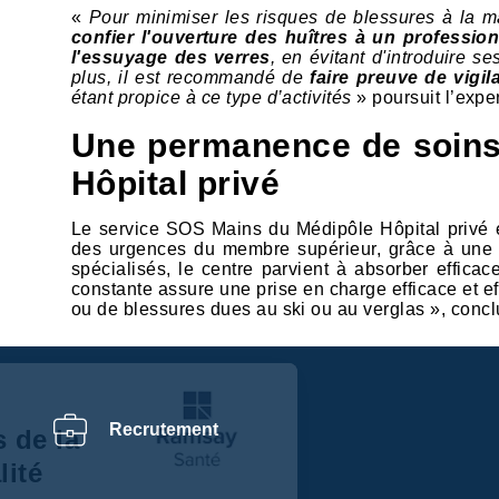
«
Pour minimiser les risques de blessures à la mai
confier l'ouverture des huîtres à un professio
l'essuyage des verres
, en évitant d'introduire s
plus, il est recommandé de
faire preuve de vigil
étant propice à ce type d’activités
» poursuit l’exper
Une permanence de soins
Hôpital privé
Le service SOS Mains du Médipôle Hôpital privé e
des urgences du membre supérieur, grâce à une 
spécialisés, le centre parvient à absorber efficace
constante assure une prise en charge efficace et eff
ou de blessures dues au ski ou au verglas », conclu
Centre de
Recrutement
préférences de la
confidentialité