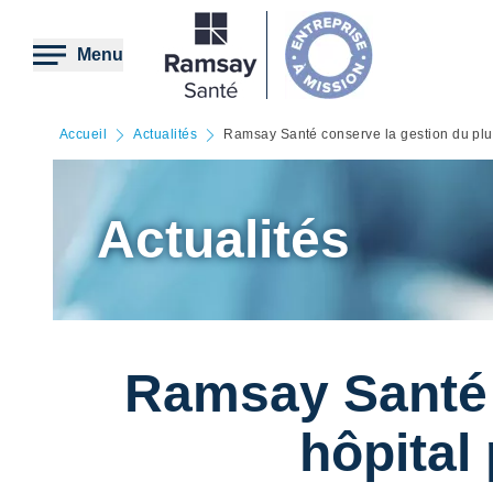
Aller
au
contenu
Menu
principal
Accueil
Actualités
Ramsay Santé conserve la gestion du plu
Actualités
Ramsay Santé 
hôpital