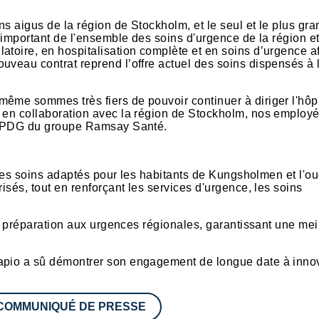
ns aigus de la région de Stockholm, et le seul et le plus gra
r important de l'ensemble des soins d'urgence de la région e
atoire, en hospitalisation complète et en soins d’urgence a
uveau contrat reprend l’offre actuel des soins dispensés à l
ême sommes très fiers de pouvoir continuer à diriger l'hôpi
é en collaboration avec la région de Stockholm, nos employé
é, PDG du groupe Ramsay Santé.
e des soins adaptés pour les habitants de Kungsholmen et l'o
isés, tout en renforçant les services d'urgence, les soins
 la préparation aux urgences régionales, garantissant une mei
Capio a sû démontrer son engagement de longue date à innov
 COMMUNIQUÉ DE PRESSE