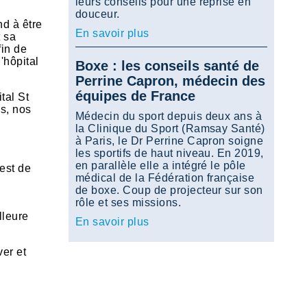
leurs conseils pour une reprise en
douceur.
nd à être
En savoir plus
t sa
fin de
'hôpital
Boxe : les conseils santé de
Perrine Capron, médecin des
équipes de France
tal St
s, nos
Médecin du sport depuis deux ans à
la Clinique du Sport (Ramsay Santé)
à Paris, le Dr Perrine Capron soigne
les sportifs de haut niveau. En 2019,
en parallèle elle a intégré le pôle
uest de
médical de la Fédération française
de boxe. Coup de projecteur sur son
rôle et ses missions.
lleure
En savoir plus
er et