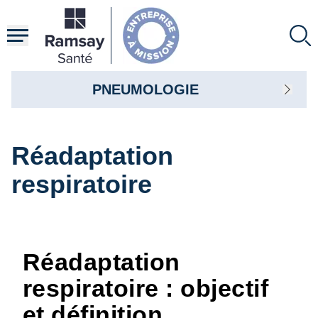
Aller
au
contenu
principal
PNEUMOLOGIE
Réadaptation
respiratoire
Réadaptation
respiratoire : objectif
et définition