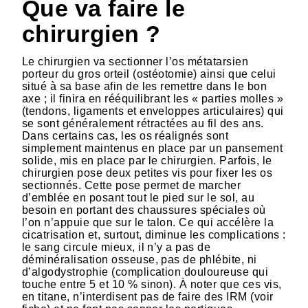
Que va faire le
chirurgien ?
Le chirurgien va sectionner l’os métatarsien
porteur du gros orteil (ostéotomie) ainsi que celui
situé à sa base afin de les remettre dans le bon
axe ; il finira en rééquilibrant les « parties molles »
(tendons, ligaments et enveloppes articulaires) qui
se sont généralement rétractées au fil des ans.
Dans certains cas, les os réalignés sont
simplement maintenus en place par un pansement
solide, mis en place par le chirurgien. Parfois, le
chirurgien pose deux petites vis pour fixer les os
sectionnés. Cette pose permet de marcher
d’emblée en posant tout le pied sur le sol, au
besoin en portant des chaussures spéciales où
l’on n’appuie que sur le talon. Ce qui accélère la
cicatrisation et, surtout, diminue les complications :
le sang circule mieux, il n’y a pas de
déminéralisation osseuse, pas de phlébite, ni
d’algodystrophie (complication douloureuse qui
touche entre 5 et 10 % sinon). À noter que ces vis,
en titane, n’interdisent pas de faire des IRM (voir