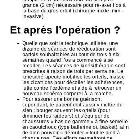
grande (2 cm) nécessaire pour ré-axer l’os à
la base du gros orteil (chirurgie mixte, mini-
invasive).
Et après l’opération ?
Quelle que soit la technique utilisée, une
dizaine de séances de rééducation sont
parfois souhaitables au bout de trois à six
semaines quand l’os a commencé à se
recoller. Les séances de kinésithérapie sont
prescrites à raison de trois par semaine. Le
kinésithérapeute mobilise les orteils, masse
les cicatrices pour décoller les adhérences,
lutte contre l’œdème et aide à retrouver un
nouveau schéma corporel à la marche.
Pour assurer une bonne guérison,
cependant, le patient doit aussi y mettre du
sien : bouger souvent les orteils (pour
diminuer les raideurs) et s’équiper de
chaussures « bas de gamme » à fine semelle
en caoutchouc (type ballerine ou basket), afin
de bien pouvoir « dérouler » tout le pied à
chaque pas. Ces efforts permettront de