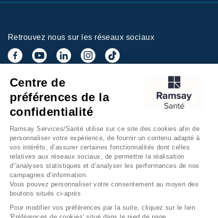
Retrouvez nous sur les réseaux sociaux
Centre de
Inscrivez-vous à la newsletter
préférences de la
confidentialité
Ramsay Services/Santé utilise sur ce site des cookies afin de
personnaliser votre expérience, de fournir un contenu adapté à
vos intérêts, d’assurer certaines fonctionnalités dont celles
relatives aux réseaux sociaux, de permettre la réalisation
d’'analyses statistiques et d’analyser les performances de nos
campagnes d’information.
Groupe Ramsay Santé
Mentions légales
Vous pouvez personnaliser votre consentement au moyen des
boutons situés ci-après
Gestion des cookies
Données personnelles
Pour modifier vos préférences par la suite, cliquez sur le lien
Accessibilité Numérique
Presse
'Préférences de cookies' situé dans le pied de page.