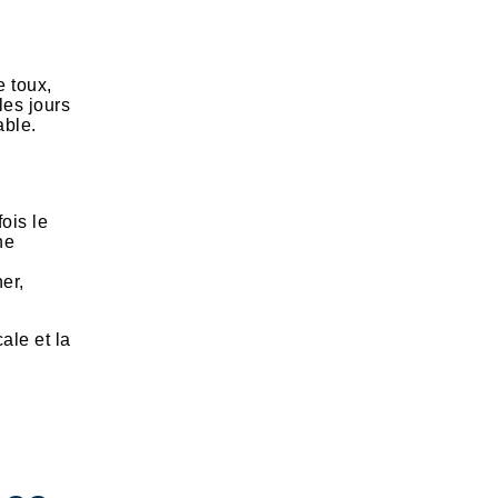
e toux,
les jours
able.
ois le
ne
er,
ale et la