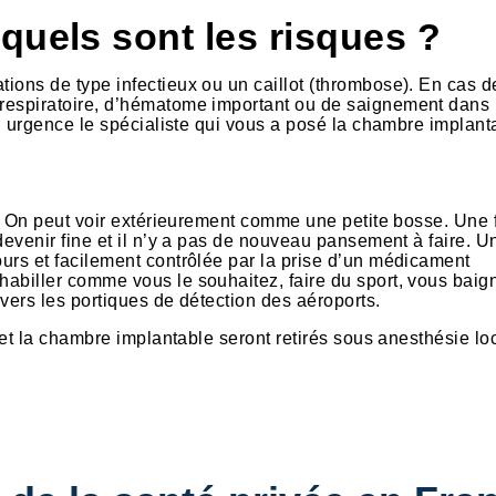
quels sont les risques ?
tions de type infectieux ou un caillot (thrombose). En cas d
 respiratoire, d’hématome important ou de saignement dans 
 en urgence le spécialiste qui vous a posé la chambre implant
au. On peut voir extérieurement comme une petite bosse. Une f
 devenir fine et il n’y a pas de nouveau pansement à faire. U
ours et facilement contrôlée par la prise d’un médicament
habiller comme vous le souhaitez, faire du sport, vous baign
avers les portiques de détection des aéroports.
r et la chambre implantable seront retirés sous anesthésie loc