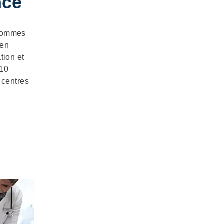
nce
 sommes
 en
tion et
 10
 centres