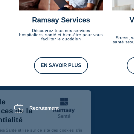
Ramsay Services
V
Découvrez tous nos services
hospitaliers, santé et bien-être pour vous
Stress, s
faciliter le quotidien
santé sexu
EN SAVOIR PLUS
Centre de
Recrutement
préférences de la
confidentialité
Ramsay Services/Santé utilise sur ce site des cookies afin