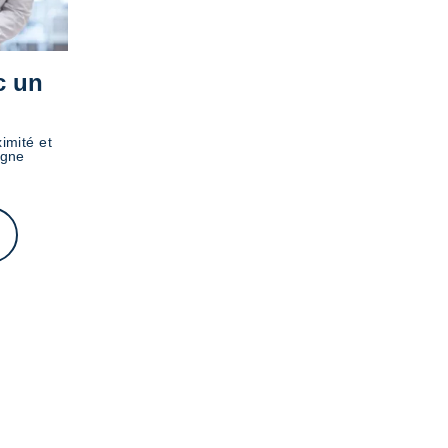
c un
imité et
igne