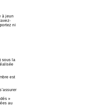
e à jeun
 lavez-
portez ni
) sous la
réalisée
ambre est
 s’assurer
idés »
rées au