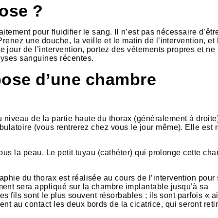
ose ?
aitement pour fluidifier le sang. Il n’est pas nécessaire d’êtr
Prenez une douche, la veille et le matin de l’intervention, et
 jour de l’intervention, portez des vêtements propres et ne 
alyses sanguines récentes.
pose d’une chambre
niveau de la partie haute du thorax (généralement à droite
mbulatoire (vous rentrerez chez vous le jour même). Elle est 
 sous la peau. Le petit tuyau (cathéter) qui prolonge cette ch
phie du thorax est réalisée au cours de l’intervention pour
ment sera appliqué sur la chambre implantable jusqu’à sa
es fils sont le plus souvent résorbables ; ils sont parfois « a
nt au contact les deux bords de la cicatrice, qui seront reti