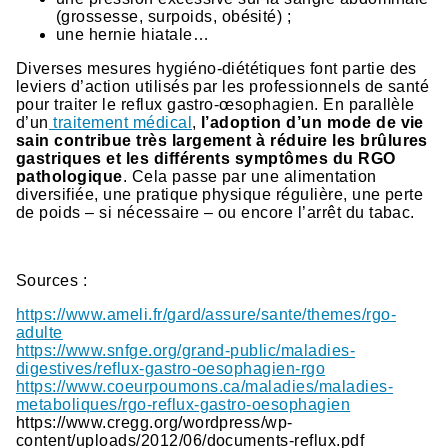
(grossesse, surpoids, obésité) ;
une hernie hiatale…
Diverses mesures hygiéno-diététiques font partie des
leviers d’action utilisés par les professionnels de santé
pour traiter le reflux gastro-œsophagien. En parallèle
d’un
traitement médical
,
l’adoption d’un mode de vie
sain contribue très largement à réduire les brûlures
gastriques et les différents symptômes du RGO
pathologique
. Cela passe par une alimentation
diversifiée, une pratique physique régulière, une perte
de poids – si nécessaire – ou encore l’arrêt du tabac.
Sources :
https://www.ameli.fr/gard/assure/sante/themes/rgo-
adulte
https://www.snfge.org/grand-public/maladies-
digestives/reflux-gastro-oesophagien-rgo
https://www.coeurpoumons.ca/maladies/maladies-
metaboliques/rgo-reflux-gastro-oesophagien
https://www.cregg.org/wordpress/wp-
content/uploads/2012/06/documents-reflux.pdf