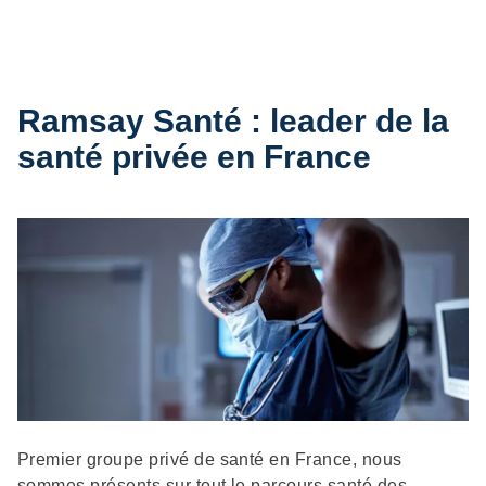
Ramsay Santé : leader de la
santé privée en France
Description
Premier groupe privé de santé en France, nous
sommes présents sur tout le parcours santé des