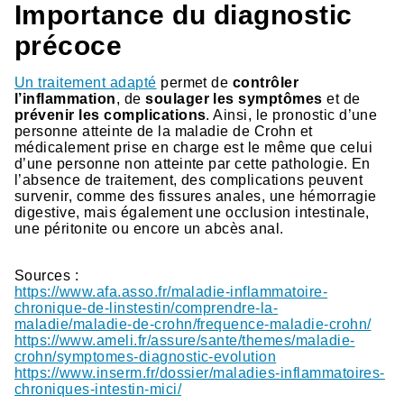
Importance du diagnostic
précoce
Un traitement adapté
permet de
contrôler
l’inflammation
, de
soulager les symptômes
et de
prévenir les complications
. Ainsi, le pronostic d’une
personne atteinte de la maladie de Crohn et
médicalement prise en charge est le même que celui
d’une personne non atteinte par cette pathologie. En
l’absence de traitement, des complications peuvent
survenir, comme des fissures anales, une hémorragie
digestive, mais également une occlusion intestinale,
une péritonite ou encore un abcès anal.
Sources :
https://www.afa.asso.fr/maladie-inflammatoire-
chronique-de-linstestin/comprendre-la-
maladie/maladie-de-crohn/frequence-maladie-crohn/
https://www.ameli.fr/assure/sante/themes/maladie-
crohn/symptomes-diagnostic-evolution
https://www.inserm.fr/dossier/maladies-inflammatoires-
chroniques-intestin-mici/