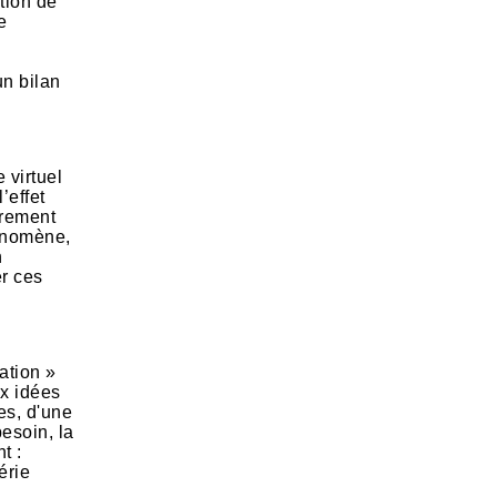
tion de
e
un bilan
 virtuel
’effet
èrement
hénomène,
n
er ces
ation »
ux idées
es, d'une
esoin, la
t :
érie