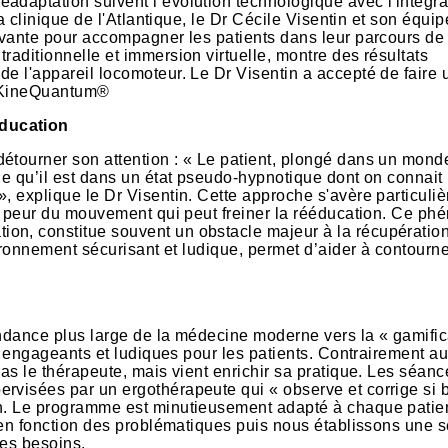
adaptation suivent l’évolution technologique avec l'intégra
la clinique de l'Atlantique, le Dr Cécile Visentin et son équip
novante pour accompagner les patients dans leur parcours de
raditionnelle et immersion virtuelle, montre des résultats
e l'appareil locomoteur. Le Dr Visentin a accepté de faire 
il KineQuantum®
éducation
étourner son attention : « Le patient, plongé dans un monde
ue qu’il est dans un état pseudo-hypnotique dont on connait l
», explique le Dr Visentin. Cette approche s'avère particuli
tte peur du mouvement qui peut freiner la rééducation. Ce p
on, constitue souvent un obstacle majeur à la récupératio
vironnement sécurisant et ludique, permet d’aider à contourn
endance plus large de la médecine moderne vers la « gamific
lus engageants et ludiques pour les patients. Contrairement a
pas le thérapeute, mais vient enrichir sa pratique. Les séanc
rvisées par un ergothérapeute qui « observe et corrige si b
in. Le programme est minutieusement adapté à chaque patien
e en fonction des problématiques puis nous établissons une s
ses besoins.