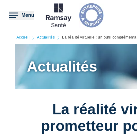
Aller
au
contenu
Menu
principal
Accueil
Actualités
La réalité virtuelle : un outil complément
Actualités
La réalité v
prometteur po