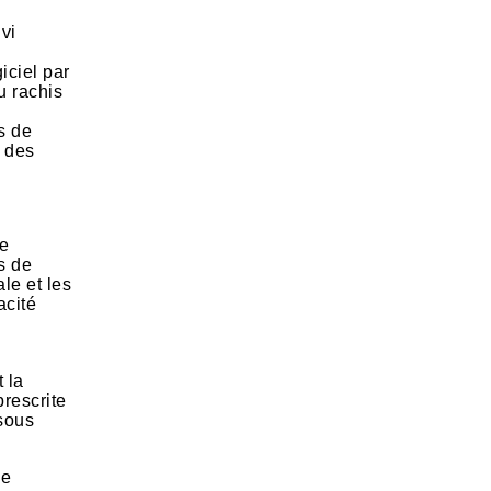
vi
iciel par
u rachis
s de
t des
de
s de
ale et les
acité
 la
prescrite
 sous
le