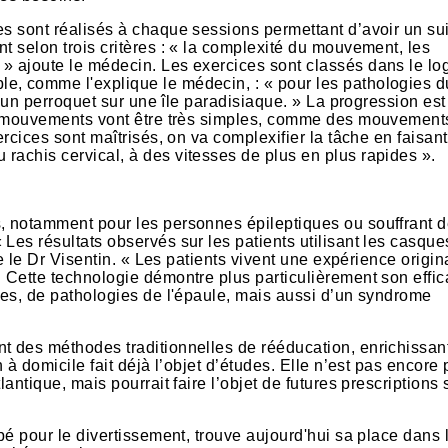
es sont réalisés à chaque sessions permettant d’avoir un sui
t selon trois critères : « la complexité du mouvement, les
» ajoute le médecin. Les exercices sont classés dans le log
e, comme l'explique le médecin, : « pour les pathologies d
rd un perroquet sur une île paradisiaque. » La progression est
les mouvements vont être très simples, comme des mouvement
ercices sont maîtrisés, on va complexifier la tâche en faisan
rachis cervical, à des vitesses de plus en plus rapides ».
s, notamment pour les personnes épileptiques ou souffrant 
Les résultats observés sur les patients utilisant les casque
te le Dr Visentin. « Les patients vivent une expérience origin
 Cette technologie démontre plus particulièrement son effic
ques, de pathologies de l'épaule, mais aussi d’un syndrome
t des méthodes traditionnelles de rééducation, enrichissant
 à domicile fait déjà l’objet d’études. Elle n’est pas encore 
lantique, mais pourrait faire l’objet de futures prescriptions
ppé pour le divertissement, trouve aujourd'hui sa place dans 