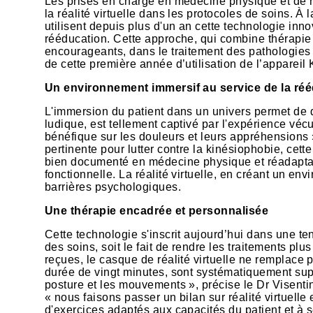
Les prises en charge en médecine physique et de ré
la réalité virtuelle dans les protocoles de soins. À 
utilisent depuis plus d'un an cette technologie in
rééducation. Cette approche, qui combine thérapie t
encourageants, dans le traitement des pathologies d
de cette première année d’utilisation de l’appare
Un environnement immersif au service de la ré
L'immersion du patient dans un univers permet de d
ludique, est tellement captivé par l'expérience véc
bénéfique sur les douleurs et leurs appréhensions 
pertinente pour lutter contre la kinésiophobie, ce
bien documenté en médecine physique et réadaptati
fonctionnelle. La réalité virtuelle, en créant un en
barrières psychologiques.
Une thérapie encadrée et personnalisée
Cette technologie s'inscrit aujourd’hui dans une t
des soins, soit le fait de rendre les traitements p
reçues, le casque de réalité virtuelle ne remplace 
durée de vingt minutes, sont systématiquement supe
posture et les mouvements », précise le Dr Visent
« nous faisons passer un bilan sur réalité virtuell
d'exercices adaptés aux capacités du patient et à 