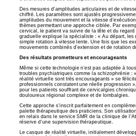
Des mesures d’amplitudes articulaires et de vitess
chiffré. Les paramètres sont ajustés progressivemen
amplitudes du mouvement et la vitesse d'exécution 
thèmes permettant une approche ciblée. Par exempl
cervical, le patient va suivre de la tête et du rega
graduelle explique la spécialiste : « Au départ, 
simple rotation à vitesse lente. Une fois que les ex
mouvements combinés d'extension et de rotation du 
Des résultats prometteurs et encourageants
Même si cette technologie n'est pas adaptée à tou
troubles psychiatriques comme la schizophrénie : « 
réalité virtuelle sont très encourageants » se félici
professionnels constatent une réelle progression ».
pour les patients souffrant de cervicalgies chroni
douloureux régional complexe et de lombalgies.
Cette approche s'inscrit parfaitement en complémen
palette thérapeutique des praticiens. Son utilisation
en relais dans le service SMR de la clinique de l’At
réserve d’une supervision thérapeutique.
Le casque de réalité virtuelle, initialement dévelo