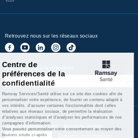
Retrouvez nous sur les réseaux sociaux
Centre de
Inscrivez-vous à la newsletter
préférences de la
confidentialité
Ramsay Services/Santé utilise sur ce site des cookies afin de
personnaliser votre expérience, de fournir un contenu adapté à
vos intérêts, d’assurer certaines fonctionnalités dont celles
relatives aux réseaux sociaux, de permettre la réalisation
d’'analyses statistiques et d’analyser les performances de nos
campagnes d’information.
Groupe Ramsay Santé
Mentions légales
Vous pouvez personnaliser votre consentement au moyen des
boutons situés ci-après
Gestion des cookies
Données personnelles