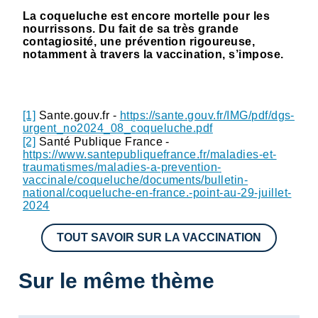
La coqueluche est encore mortelle pour les
nourrissons. Du fait de sa très grande
contagiosité, une prévention rigoureuse,
notamment à travers la vaccination, s’impose.
[1]
Sante.gouv.fr -
https://sante.gouv.fr/IMG/pdf/dgs-
urgent_no2024_08_coqueluche.pdf
[2]
Santé Publique France -
https://www.santepubliquefrance.fr/maladies-et-
traumatismes/maladies-a-prevention-
vaccinale/coqueluche/documents/bulletin-
national/coqueluche-en-france.-point-au-29-juillet-
2024
TOUT SAVOIR SUR LA VACCINATION
Sur le même thème