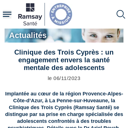
Aller
au
contenu
principal
Actualités
Clinique des Trois Cyprès : un
engagement envers la santé
mentale des adolescents
le 06/11/2023
Implantée au cœur de la région Provence-Alpes-
Côte-d’Azur, à La Penne-sur-Huveaune, la
Clinique des Trois Cyprès (Ramsay Santé) se
distingue par sa prise en charge spécialisée des
adolescents confrontés à des troubles
psychiatriques. Détails avec le Dr Ariel Revah,