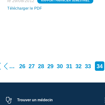
le 29/08/2012
RAPPORT FINANCIER SEMESTRIEL
Télécharger le PDF
…
26
27
28
29
30
31
32
33
34
Trouver un médecin