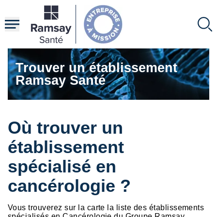
Aller
au
contenu
principal
Trouver un établissement
Ramsay Santé
Où trouver un
établissement
spécialisé en
cancérologie ?
Vous trouverez sur la carte la liste des établissements
spécialisés en Cancérologie du Groupe Ramsay