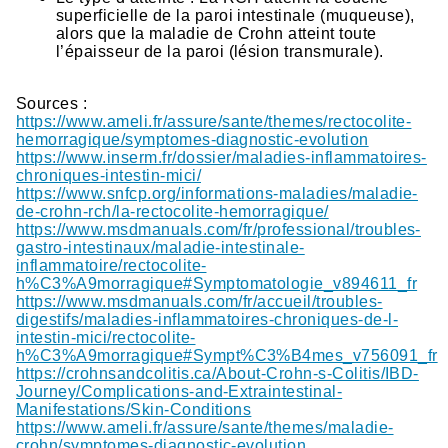
superficielle de la paroi intestinale (muqueuse),
alors que la maladie de Crohn atteint toute
l’épaisseur de la paroi (lésion transmurale).
Sources :
https://www.ameli.fr/assure/sante/themes/rectocolite-
hemorragique/symptomes-diagnostic-evolution
https://www.inserm.fr/dossier/maladies-inflammatoires-
chroniques-intestin-mici/
https://www.snfcp.org/informations-maladies/maladie-
de-crohn-rch/la-rectocolite-hemorragique/
https://www.msdmanuals.com/fr/professional/troubles-
gastro-intestinaux/maladie-intestinale-
inflammatoire/rectocolite-
h%C3%A9morragique#Symptomatologie_v894611_fr
https://www.msdmanuals.com/fr/accueil/troubles-
digestifs/maladies-inflammatoires-chroniques-de-l-
intestin-mici/rectocolite-
h%C3%A9morragique#Sympt%C3%B4mes_v756091_fr
https://crohnsandcolitis.ca/About-Crohn-s-Colitis/IBD-
Journey/Complications-and-Extraintestinal-
Manifestations/Skin-Conditions
https://www.ameli.fr/assure/sante/themes/maladie-
crohn/symptomes-diagnostic-evolution