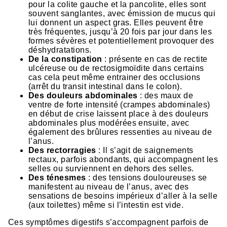
pour la colite gauche et la pancolite, elles sont
souvent sanglantes, avec émission de mucus qui
lui donnent un aspect gras. Elles peuvent être
très fréquentes, jusqu’à 20 fois par jour dans les
formes sévères et potentiellement provoquer des
déshydratations.
De la constipation
: présente en cas de rectite
ulcéreuse ou de rectosigmoïdite dans certains
cas cela peut même entrainer des occlusions
(arrêt du transit intestinal dans le colon).
Des douleurs abdominales
: des maux de
ventre de forte intensité (crampes abdominales)
en début de crise laissent place à des douleurs
abdominales plus modérées ensuite, avec
également des brûlures ressenties au niveau de
l’anus.
Des rectorragies
: Il s’agit de saignements
rectaux, parfois abondants, qui accompagnent les
selles ou surviennent en dehors des selles.
Des ténesmes
: des tensions douloureuses se
manifestent au niveau de l’anus, avec des
sensations de besoins impérieux d’aller à la selle
(aux toilettes) même si l’intestin est vide.
Ces symptômes digestifs s’accompagnent parfois de