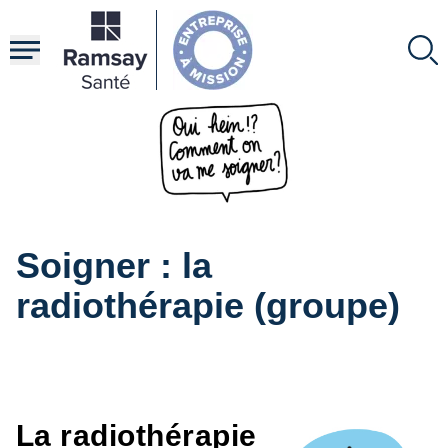
Aller
au
contenu
principal
Soigner : la
radiothérapie (groupe)
La radiothérapie