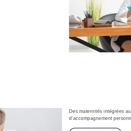
Description
Des maternités intégrées a
d’accompagnement personna