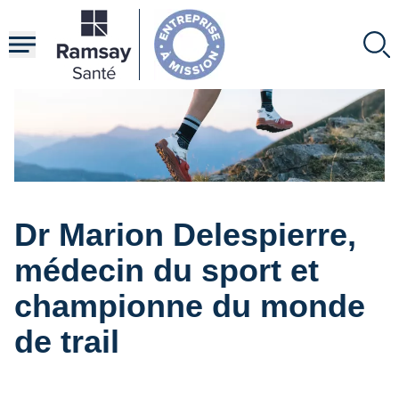
Aller
au
contenu
principal
Dr Marion Delespierre,
médecin du sport et
championne du monde
de trail