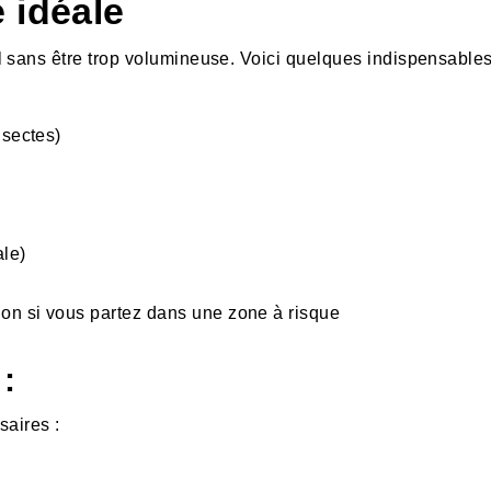
e idéale
l sans être trop volumineuse. Voici quelques indispensable
nsectes)
ale)
ion si vous partez dans une zone à risque
:
saires :