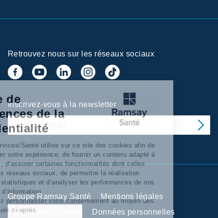
Retrouvez nous sur les réseaux sociaux
Centre de
Inscrivez-vous à la newsletter
préférences de la
confidentialité
Ramsay Services/Santé utilise sur ce site des cookies afin de
personnaliser votre expérience, de fournir un contenu adapté à
vos intérêts, d’assurer certaines fonctionnalités dont celles
relatives aux réseaux sociaux, de permettre la réalisation
d’'analyses statistiques et d’analyser les performances de nos
campagnes d’information.
Groupe Ramsay Santé
Mentions légales
Vous pouvez personnaliser votre consentement au moyen des
boutons situés ci-après
Gestion des cookies
Données personnelles