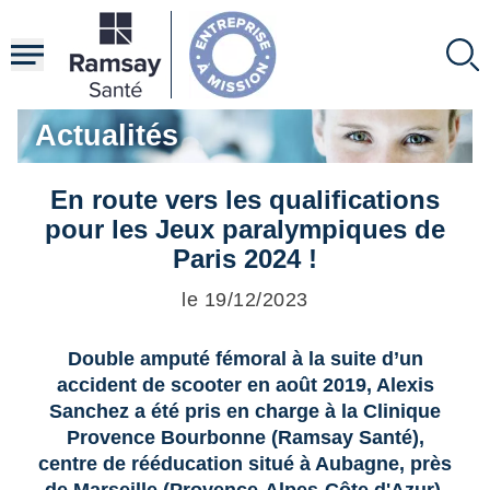
Aller
au
contenu
principal
Actualités
En route vers les qualifications
pour les Jeux paralympiques de
Paris 2024 !
le 19/12/2023
Double amputé fémoral à la suite d’un
accident de scooter en août 2019, Alexis
Sanchez a été pris en charge à la Clinique
Provence Bourbonne (Ramsay Santé),
centre de rééducation situé à Aubagne, près
de Marseille (Provence-Alpes-Côte d'Azur).