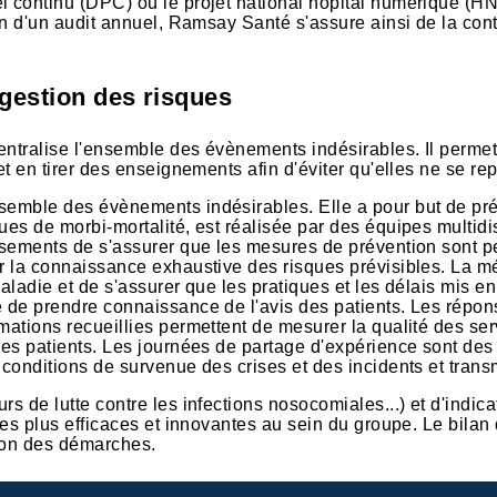
 continu (DPC) ou le projet national hôpital numérique (HN
n d'un audit annuel, Ramsay Santé s'assure ainsi de la cont
a gestion des risques
centralise l'ensemble des évènements indésirables. Il permet
t en tirer des enseignements afin d'éviter qu'elles ne se re
semble des évènements indésirables. Elle a pour but de prév
s de morbi-mortalité, est réalisée par des équipes multidisc
sements de s'assurer que les mesures de prévention sont pe
r la connaissance exhaustive des risques prévisibles. La m
ladie et de s'assurer que les pratiques et les délais mis e
 de prendre connaissance de l'avis des patients. Les répon
tions recueillies permettent de mesurer la qualité des serv
es patients. Les journées de partage d'expérience sont des
conditions de survenue des crises et des incidents et transm
s de lutte contre les infections nosocomiales...) et d'indic
les plus efficaces et innovantes au sein du groupe. Le bil
sion des démarches.