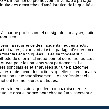
UM). Il permet de promouvoir un véritable partage
inuité des démarches d'amélioration de la qualité et
 à chaque professionnel de signaler, analyser, traiter
produisent.
enir la récurrence des incidents fréquents et/ou
iplinaires, favorisant ainsi le partage d'expérience.
rtinentes et appliquées. Elles se fondent sur
éthode du chemin clinique permet de rentrer au cœur
n œuvre pour les patients sont performants. Le
ses sont saisies et analysées sur une plateforme
ices et de mener les actions, qu'elles soient locales
 réunions inter-établissement. Les professionnels
ettent les meilleures pratiques.
ateurs internes ainsi que leur comparaison entre
an qualité annuel normé pour chaque établissement du