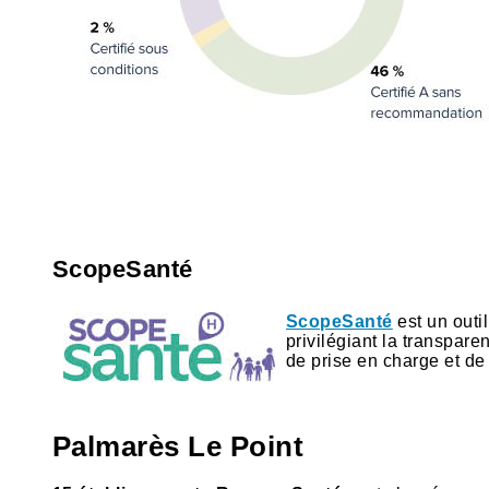
ScopeSanté
ScopeSanté
est un outi
privilégiant la transpare
de prise en charge et de
Palmarès Le Point