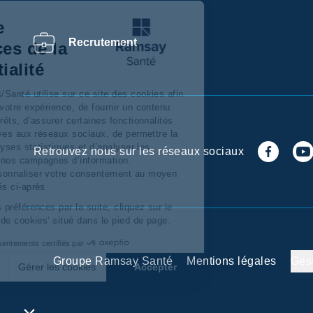
Centre de
Recrutement
préférences de la
confidentialité
Ramsay Services/Santé utilise sur ce site des cookies afin
de personnaliser votre expérience, de fournir un contenu
adapté à vos intérêts, d’assurer certaines fonctionnalités
dont celles relatives aux réseaux sociaux, de permettre la
réalisation d’'analyses statistiques et d’analyser les
Retrouvez nous sur les réseaux sociaux
performances de nos campagnes d’information.
Vous pouvez personnaliser votre consentement au moyen
des boutons situés ci-après
Pour modifier vos préférences par la suite, cliquez sur le
lien 'Préférences de cookies' situé dans le pied de page.
Consentements certifiés par
Groupe Ramsay Santé
Mentions légales
Ges
Refuser
Gérer les cookies
Accepter
Axeptio consent
Plateforme de Gestion du Consentement : Personnalisez
Notre plateforme vous permet d'adapter et de gérer vos p