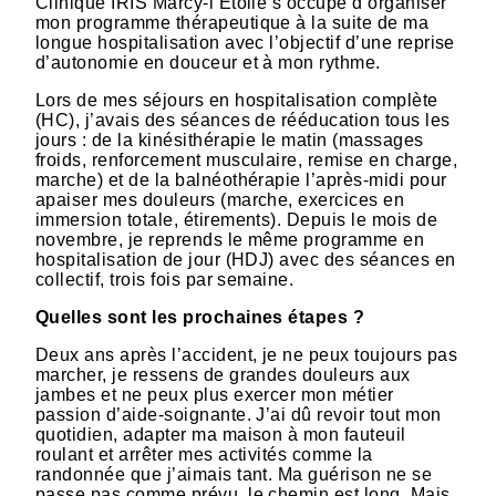
Clinique IRIS Marcy-l’Étoile s’occupe d’organiser
mon programme thérapeutique à la suite de ma
longue hospitalisation avec l’objectif d’une reprise
d’autonomie en douceur et à mon rythme.
Lors de mes séjours en hospitalisation complète
(HC), j’avais des séances de rééducation tous les
jours : de la kinésithérapie le matin (massages
froids, renforcement musculaire, remise en charge,
marche) et de la balnéothérapie l’après-midi pour
apaiser mes douleurs (marche, exercices en
immersion totale, étirements). Depuis le mois de
novembre, je reprends le même programme en
hospitalisation de jour (HDJ) avec des séances en
collectif, trois fois par semaine.
Quelles sont les prochaines étapes ?
Deux ans après l’accident, je ne peux toujours pas
marcher, je ressens de grandes douleurs aux
jambes et ne peux plus exercer mon métier
passion d’aide-soignante. J’ai dû revoir tout mon
quotidien, adapter ma maison à mon fauteuil
roulant et arrêter mes activités comme la
randonnée que j’aimais tant. Ma guérison ne se
passe pas comme prévu, le chemin est long. Mais